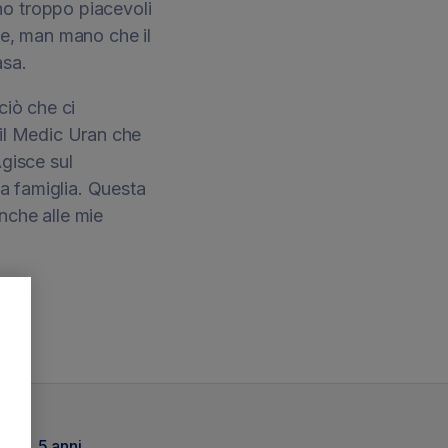
no troppo piacevoli
te, man mano che il
asa.
ciò che ci
 il Medic Uran che
Agisce sul
lla famiglia. Questa
nche alle mie
5 anni