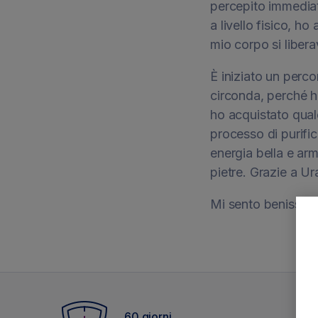
percepito immediat
a livello fisico, h
mio corpo si liber
È iniziato un perco
circonda, perché h
ho acquistato qualc
processo di purifica
energia bella e ar
pietre. Grazie a U
Mi sento benissimo
60 giorni