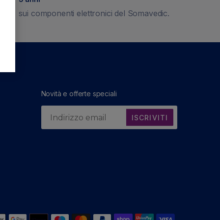
sui componenti elettronici del Somavedic.
Novità e offerte speciali
ISCRIVITI
Metodi