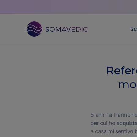
Somavedic Italy
SC
Vai
direttamente
ai
Refer
contenuti
mod
5 anni fa Harmonie 
per cui ho acquis
a casa mi sentivo 