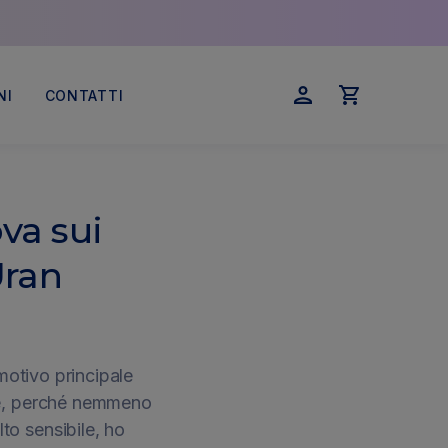
NI
CONTATTI
Accedi
Carrello
va sui
Uran
motivo principale
he, perché nemmeno
to sensibile, ho