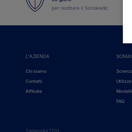
per restituire il Somavedic
L'AZIENDA
SOMAV
Chi siamo
Scienz
Contatti
Utilizzo
Affiliate
Modelli
FAQ
Třebenická 222/1,