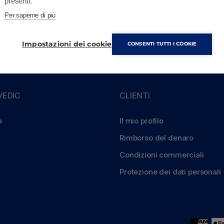
presenti.
Merce a magazzino
Per saperne di più
Impostazioni dei cookie
CONSENTI TUTTI I COOKIE
EDIC
CLIENTI
a
Il mio profilo
Rimborso del denaro
Condizioni commerciali
Protezione dei dati personali