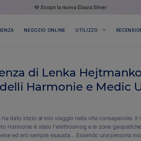
🩶 Scopri la nuova Elaura Silver
IENZA
NEGOZIO ONLINE
UTILIZZO
RECENSIO
Casa
enza di Lenka Hejtmanko
Somavedic in case familiari e
appartamenti
elli Harmonie e Medic 
Uffici e aziende
Somavedic in ambiente
lavorativo
Yoga e wellness
ha dato inizio al mio viaggio nella vita consapevole. Il 
Somavedic nei centri yoga,
tato Harmonie è stato l'elettrosmog e le zone geopatic
wellness e spa
bene ed ero sempre esausta... Essendo una persona mol