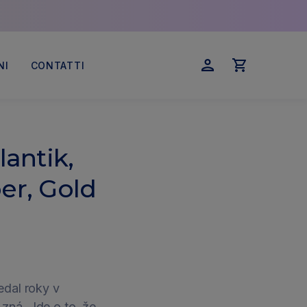
NI
CONTATTI
Accedi
Carrello
antik,
er, Gold
edal roky v
zná. Jde o to, že