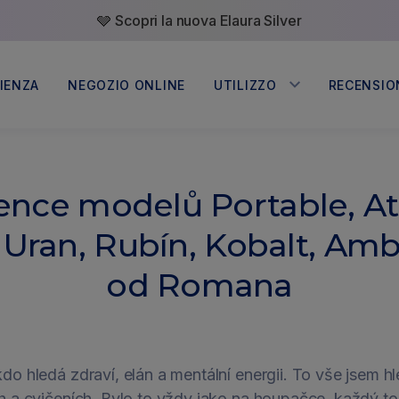
🩶 Scopri la nuova Elaura Silver
IENZA
NEGOZIO ONLINE
UTILIZZO
RECENSIO
Casa
ence modelů Portable, Atl
Somavedic in case familiari e
appartamenti
 Uran, Rubín, Kobalt, Amb
Uffici e aziende
od Romana
Somavedic in ambiente
lavorativo
Yoga e wellness
Somavedic nei centri yoga,
wellness e spa
o hledá zdraví, elán a mentální energii. To vše jsem hl
 a cvičeních. Bylo to vždy jako na houpačce, každý to 