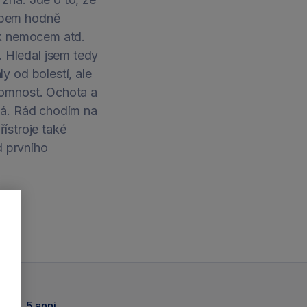
sobem hodně
 k nemocem atd.
 Hledal jsem tedy
y od bolestí, ale
tomnost. Ochota a
cná. Rád chodím na
řístroje také
d prvního
5 anni