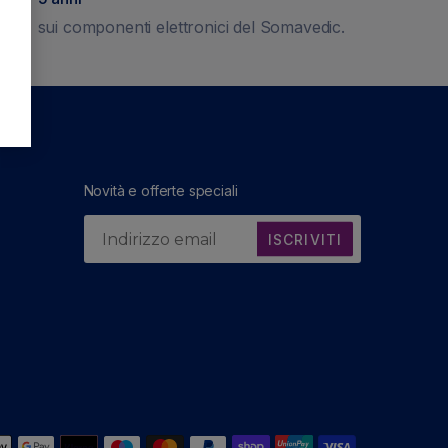
sui componenti elettronici del Somavedic.
Novità e offerte speciali
ISCRIVITI
Metodi