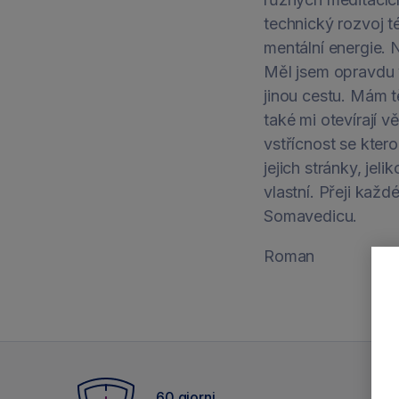
technický rozvoj 
mentální energie. 
Měl jsem opravdu 
jinou cestu. Mám t
také mi otevírají 
vstřícnost se kter
jejich stránky, jel
vlastní. Přeji každ
Somavedicu.
Roman
60 giorni