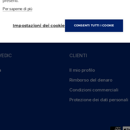
presenti.
Merce a magazzino
Per saperne di più
Impostazioni dei cookie
CONSENTI TUTTI I COOKIE
EDIC
CLIENTI
a
Il mio profilo
Rimborso del denaro
Condizioni commerciali
Protezione dei dati personali