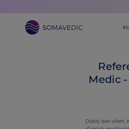
Somavedic Italy
SC
Vai
direttamente
ai
Refer
contenuti
Medic -
Dobrý den všem, kd
různých meditacích