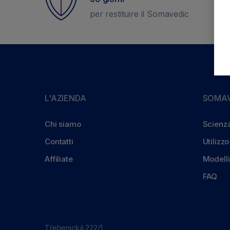
per restituire il Somavedic
L'AZIENDA
SOMAV
Chi siamo
Scienz
Contatti
Utilizzo
Affiliate
Modelli
FAQ
Třebenická 222/1,